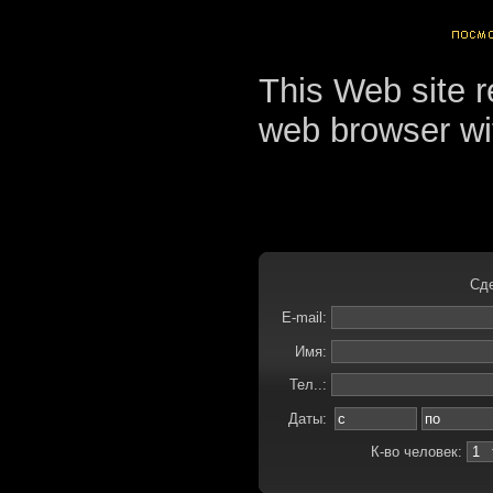
This Web site r
web browser wi
Сде
E-mail:
Имя:
Тел..:
Даты:
К-во человек: