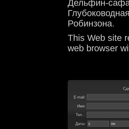
Дельфин-сафар
Глубоководная
Робинзона.
This Web site r
web browser wi
Сде
E-mail:
Имя:
Тел..:
Даты: