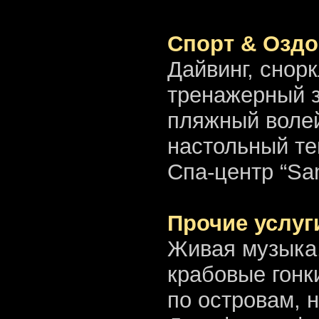
Спорт & Озд
Дайвинг, снор
тренажерный з
пляжный волей
настольный те
Спа-центр “Sa
Прочие услуг
Живая музыка,
крабовые гонки
по островам, 