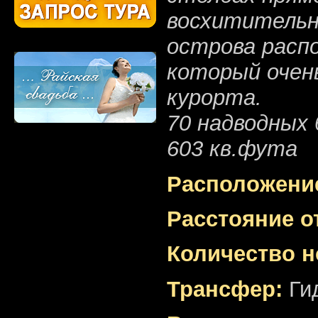
восхитительны
острова расп
который очен
курорта.
70 надводных 
603 кв.фута
Расположени
Расстояние о
Количество н
Трансфер:
Гид