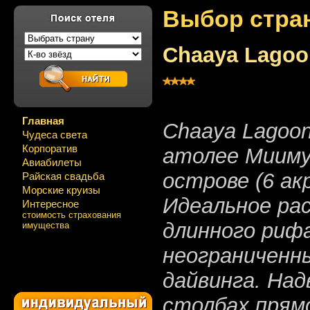
Выбор стра
Chaaya Lagoo
Главная
Chaaya Lagoon
Чудеса света
Корпоратив
атолее Мииму
Авиабилеты
острове (6 акр
Райская свадьба
Морские круизы
Идеальное ра
Интересное
стоимость страхования
длинного риф
имущества
неограниченн
дайвинга. Над
столбах прям