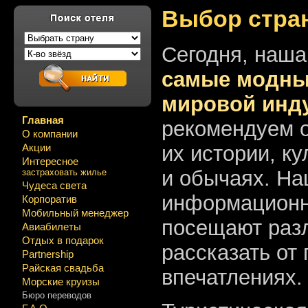
Выбор стра
Сегодня, наша
самые модные
мировой инду
Главная
рекомендуем о
О компании
их истории, к
Акции
Интересное
и обычаях. На
застраховать жилье
Чудеса света
информационны
Корпоратив
Мобильный менеджер
посещают разл
Авиабилеты
Отдых в подарок
рассказать от
Partnership
Райская свадьба
впечатлениях.
Морские круизы
Бюро переводов