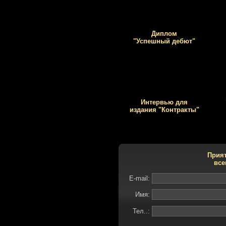
Диплом
"Успешный дебют"
Интервью для
издания "Контракты"
Прият
все
E-mail:
Имя:
Тел..: