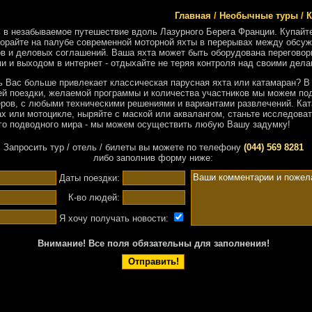
Главная
/
Необычные туры
/
К
 в незабываемое путешествие вдоль Лазурного Берега Франции. Купайте
агорайте на палубе современной моторной яхты в перерывах между обсу
ов и деловых соглашений. Ваша яхта может быть оборудована перегово
 и выходом в интернет - отдыхайте не теряя контроля над своими дела
ь Вас больше привлекает классическая парусная яхта или катамаран? В
ей поездки, желаемой программы и количества участников мы можем по
ров, с любыми техническими решениями и вариантами развлечений. Кат
х или мотоцикле, ныряйте с маской или аквалангом, станьте исследова
го подводного мира - мы можем осуществить любую Вашу задумку!
Запросить тур / отель / билеты вы можете по телефону
(044) 569 8281
либо заполнив форму ниже:
Даты поездки:
К-во людей:
Я хочу получать новости:
Внимание! Все поля обязательны для заполнения!