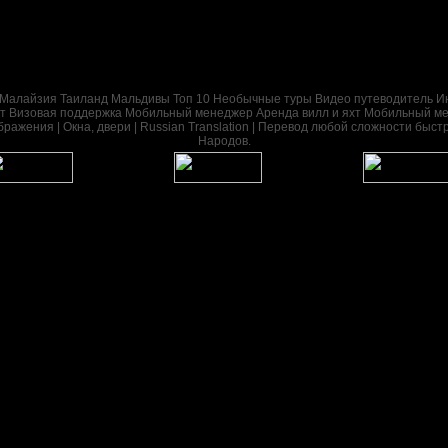
Малайзия
Таиланд
Мальдивы
Топ 10
Необычные туры
Видео путеводитель
И
т
Визовая поддержка
Мобильный менеджер
Аренда вилл и яхт
Мобильный м
бражения | Окна, двери | Russian Translation | Перевод любой сложности быс
Народов.