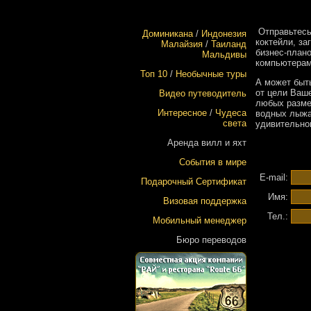
Отправьтесь
Доминикана
/
Индонезия
коктейли, з
Малайзия
/
Таиланд
бизнес-план
Мальдивы
компьютерами
Топ 10
/
Необычные туры
А может быт
от цели Ваш
Видео путеводитель
любых разме
Интересное
/
Чудеса
водных лыжа
света
удивительно
Аренда вилл и яхт
События в мире
E-mail:
Подарочный Сертификат
Имя:
Визовая поддержка
Тел.:
Мобильный менеджер
Бюро переводов