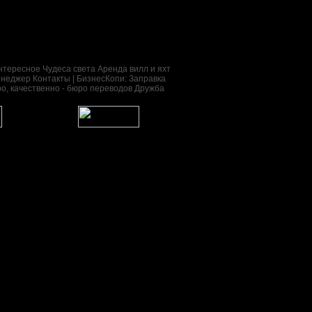
нтересное
Чудеса света
Аренда вилл и яхт
енеджер
Контакты
| БизнесКопи: Заправка
тро, качественно - бюро переводов Дружба