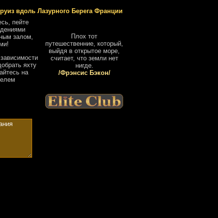
руиз вдоль Лазурного Берега Франции
сь, пейте
ждениями
Плох тот
рным залом,
путешественние, который,
ми!
выйдя в открытое море,
 зависимости
считает, что земли нет
добрать яхту
нигде.
айтесь на
/Фрэнсис Бэкон/
телем