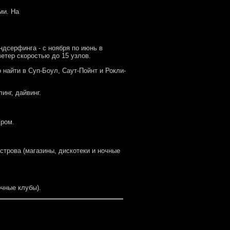
ми. На
дсерфинга - с ноября по июнь в
етер скоростью до 15 узлов.
найти в Суп-Боул, Саут-Пойнт и Рокли-
инг, дайвинг.
 ром.
строва (магазины, дискотеки и ночные
очные клубы).