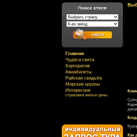
Выб
Главная
Чудеса света
Корпоратив
Авиабилеты
Райская свадьба
Морские круизы
Интересное
Клим
страховка жилья цены
Субт
Кари
дека
Когд
Куро
Как 