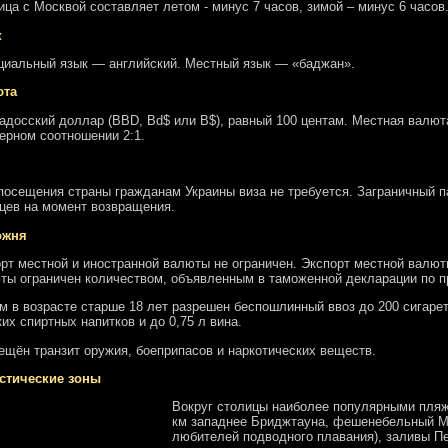
ица с Москвой составляет летом - минус 7 часов, зимой – минус 6 часов
к
иальный язык — английский. Местный язык — «баджан».
юта
адосский доллар (BBD, Bd$ или B$), равный 100 центам. Местная валют
ерном соотношении 2:1.
посещения страны гражданам Украины виза не требуется. Заграничный п
цев на момент возвращения.
ожня
рт местной и иностранной валюты не ограничен. Экспорт местной валют
ты ограничен количеством, объявленным в таможенной декларации по 
м в возрасте старше 18 лет разрешен беспошлинный ввоз до 200 сигарет 
ких спиртных напитков и до 0,75 л вина.
ещён транзит оружия, боеприпасов и наркотических веществ.
стические зоны
Вокруг столицы наиболее популярными пляж
км западнее Бриджтауна, фешенебельный М
любителей подводного плавания), заливы Пе