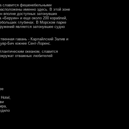
са славится фешенебельными
асположены именно здесь. В этой зоне
ен вполне доступных затонувших
а «Беруин» и еще около 200 кораблей,
небольших глубинах. В Морском парке
ружений является затонувшее судно
твенная гавань - Карлайлский Залив и
Дувр-Бич южнее Cент-Лоренс.
тлантическим океаном, славится
 окружат отважных любителей
ее
Hotel,
кви
ира,
судило