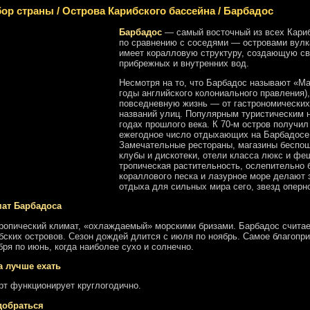
ор страны
/
Острова Карибского бассейна
/
Барбадос
Барбадос
— самый восточный из всех Кариб
по сравнению с соседями — островами вулк
имеет коралловую структуру, создающую с
прибрежных и внутренних вод.
Несмотря на то, что Барбадос называют «М
годы английского колониального правления)
повседневную жизнь — от гастрономических
названий улиц. Популярным туристическим 
годах прошлого века. К 70-м остров получил
ежегодное число отдыхающих на Барбадосе
Замечательные рестораны, магазины беспош
клубы и дискотеки, отели класса люкс и ф
тропическая растительность, ослепительно 
кораллового песка и лазурное море делают
отдыха для сильных мира сего, звезд оперно
ат Барбадоса
ропический климат, «охлаждаемый» морскими бризами. Барбадос считае
бских островов. Сезон дождей длится с июля по ноябрь. Самое благопр
бря по июнь, когда наиболее сухо и солнечно.
а лучше ехать
рт функционирует круглогодично.
добраться