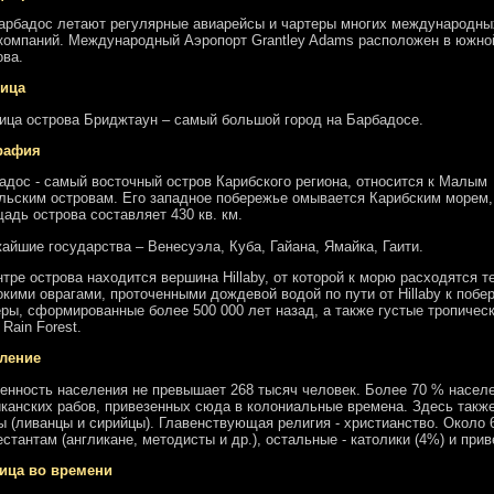
арбадос летают регулярные авиарейсы и чартеры многих международны
компаний. Международный Аэропорт Grantley Adams расположен в южно
ова.
ица
ица острова Бриджтаун – самый большой город на Барбадосе.
рафия
адос - самый восточный остров Карибского региона, относится к Малым
льским островам. Его западное побережье омывается Карибским морем, 
адь острова составляет 430 кв. км.
айшие государства – Венесуэла, Куба, Гайана, Ямайка, Гаити.
нтре острова находится вершина Hillaby, от которой к морю расходятся
окими оврагами, проточенными дождевой водой по пути от Hillaby к побе
ры, сформированные более 500 000 лет назад, а также густые тропические
 Rain Forest.
ление
енность населения не превышает 268 тысяч человек. Более 70 % населе
канских рабов, привезенных сюда в колониальные времена. Здесь также
ы (ливанцы и сирийцы). Главенствующая религия - христианство. Около 
естантам (англикане, методисты и др.), остальные - католики (4%) и пр
ица во времени