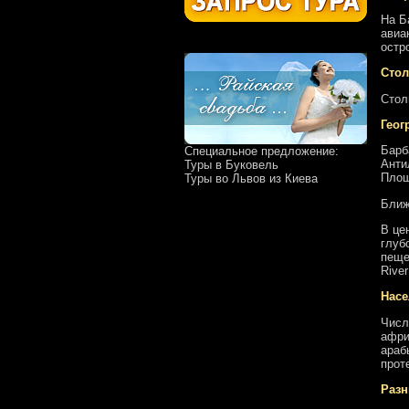
На Б
авиа
остр
Стол
Стол
Геог
Барб
Специальное предложение:
Анти
Туры в Буковель
Площ
Туры во Львов из Киева
Ближ
В це
глуб
пеще
River
Насе
Числ
афри
араб
прот
Разн