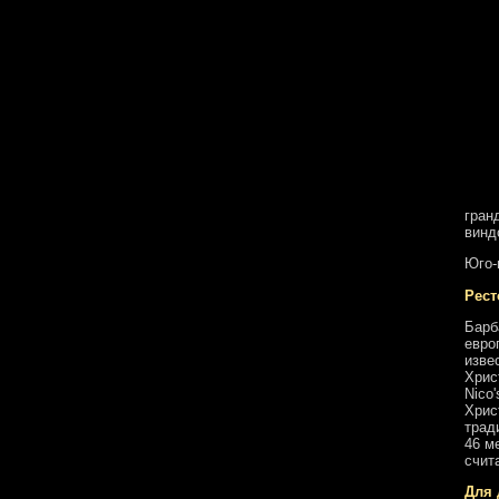
гран
винд
Юго-
Рес
Барб
евро
изве
Хрис
Nico'
Хрис
трад
46 м
счит
Для 