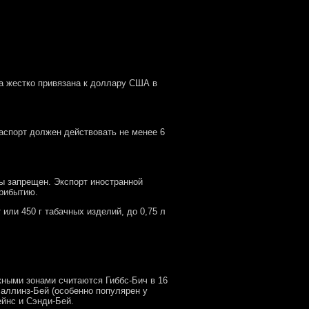
.
а жестко привязана к доллару США в
аспорт должен действовать не менее 6
ы запрещен. Экспорт иностранной
прибытию.
или 450 г табачных изделий, до 0,75 л
ными зонами считаются Гиббс-Бич в 16
аллинз-Бей (особенно популярен у
йнс и Сэнди-Бей.