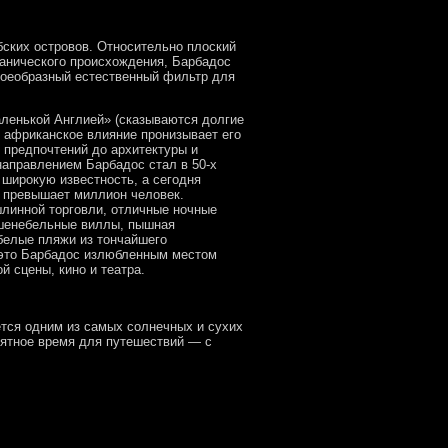
ских островов. Относительно плоский
анического происхождения, Барбадос
воеобразный естественный фильтр для
аленькой Англией» (сказываются долгие
, африканское влияние пронизывает его
 предпочтений до архитектуры и
направлением Барбадос стал в 50-х
 широкую известность, а сегодня
 превышает миллион человек.
линной торговли, отличные ночные
ешенебельные виллы, пышная
белые пляжи из тончайшего
 это Барбадос излюбленным местом
й сцены, кино и театра.
тся одним из самых солнечных и сухих
иятное время для путешествий — с