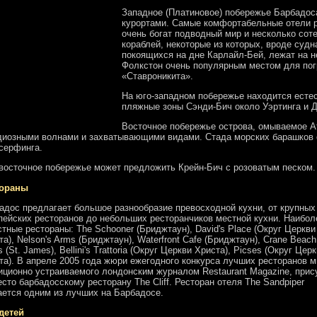
Западное (Платиновое) побережье Барбадо
курортами. Самые комфортабельные отели р
очень богат подводный мир и несколько сот
кораблей, некоторые из которых, вроде судн
покоящихся на дне Карлайл-Бей, лежат на 
Фолкстон очень популярным местом для пог
«Ставроникита».
На юго-западном побережье находится естес
пляжные зоны Сэнди-Бич около Уэртинга и 
Восточное побережье острова, омываемое А
диозными волнами и захватывающими видами. Стада морских барашков
серфинга.
восточное побережье может предложить Крейн-Бич с розоватым песком.
тораны
адос предлагает большое разнообразие превосходной кухни, от крупных
пейских ресторанов до небольших ресторанчиков местной кухни. Наибол
стные рестораны: The Schooner (Бриджтаун), David's Place (Округ Церкви
та), Nelson's Arms (Бриджтаун), Waterfront Cafe (Бриджтаун), Crane Beach 
s (St. James), Bellini's Trattoria (Округ Церкви Христа), Picses (Округ Цер
та). В апреле 2005 года жюри ежегодного конкурса лучших ресторанов м
иционно устраиваемого лондонским журналом Restaurant Magazine, при
есто барбадосскому ресторану The Cliff. Ресторан отеля The Sandpiper
ается одним из лучших на Барбадосе.
детей