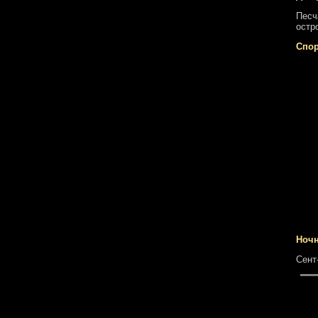
Песч
остр
Спо
Ночн
Сент