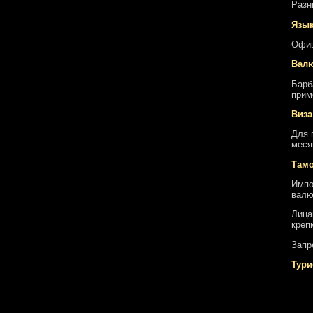
Разн
Язы
Офиц
Вал
Барб
прим
Виза
Для 
меся
Там
Импо
валю
Лица
креп
Запр
Тури