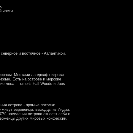
х
й части
северное и восточное - Атлантикой.
 террасы. Местами ландшафт изрезан
режью. Есть на острове и морские
 леса - Turner's Hall Woods и Joes
ния острова - прямые потомки
 живут европейцы, выходцы из Индии,
67% населения острова относят себя к
иверженцы других мировых конфессий.