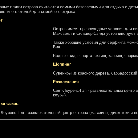
аные пляжи острова считаются самыми безопасными для отдыха с деть
ове много отелей для семейного отдыха.
рт
Остров имеет превосходные условия для вин
Максвелл и Сильвер-Сэндз устойчиво дует в
Также хорошие условия для серфинга можно 
Бич.
Водные виды спорта: яхтинг, каноинг, сноркел
Шоппинг
Сувениры из красного дерева, барбадосский
Развлечения
Сент-Лоуренс-Гэп - развлекательный центр о
клубы).
ая жизнь
-Лоуренс-Гэп - развлекательный центр острова (магазины, дискотеки и н