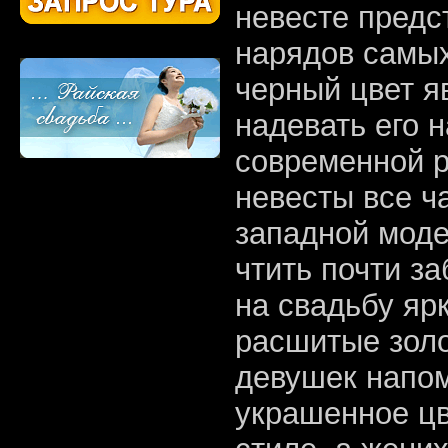
невесте предс
нарядов самых
черный цвет я
надевать его н
современной р
невесты все ч
западной моде
чтить почти з
на свадьбу яр
расшитые зол
девушек напом
украшенное цв