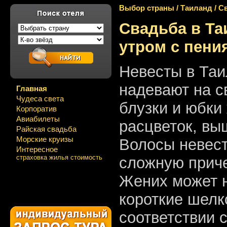
Выбор страны
/
Таиланд
/
С
Свадьба в Та
утром с пени
Невесты в Таи
надевают на 
Главная
Чудеса света
блузки и юбки
Корпоратив
Авиабилеты
расцветок, вы
Райская свадьба
Морские круизы
Волосы невес
Интересное
страховка жилья стоимость
сложную приче
Жених может 
короткие шелк
соответствии 