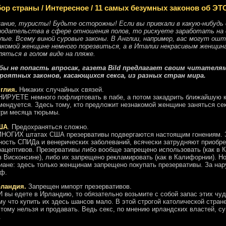
ор страны
/
Интересное
/
11 самых безумных законов об Э
ание, туристы! Будьте осторожны! Если вы приехали в какую-нибудь
нодательства в сфере отношения полов, то рискуете заработать на 
лые. Всему виной суровые законы. В Англии, например, вас могут ош
акомой женщине немного порезвиться, а в Италии некрасивым женщин
ляться в голом виде на пляже.
ы не попасть впросак, газета Bild предлагает своим читателям
роятных законов, касающихся секса, из разных стран мира.
нглия.
Никаких случайных связей.
ИРУЕТЕ немного пофлиртовать в пабе, а потом закадрить ближайшую кр
мендуется. Здесь тому, кто предложит незнакомой женщине заняться сек
три месяца тюрьмы.
ША
. Предохраняться сложно.
НОГИХ штатах США презервативы подвергаются настоящим гонениям. З
ность СПИДа и венерических заболеваний, всячески затрудняют приобр
рацептивов. Презервативы либо вообще запрещено использовать (как в К
 в Висконсине), либо их запрещено рекламировать (как в Калифорнии). Н
иане: здесь только женщинам запрещено покупать презервативы. За на
ф.
рландия.
Запрещен импорт презервативов.
 вы едете в Ирландию, то обязательно возьмите с собой запас этих чу
му что купить их здесь шансов мало. В этой строгой католической стран
этому нельзя и продавать. Ведь секс, по мнению ирландских властей, 
.