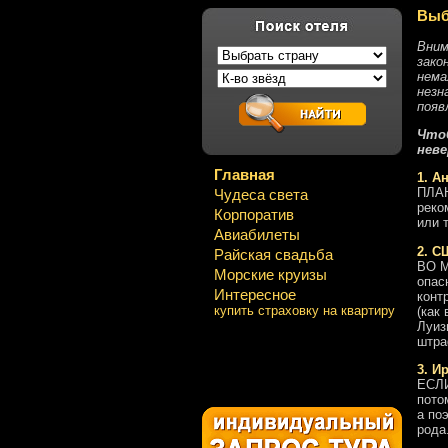
Выб
Вним
зако
нема
незн
появ
Чтоб
неве
Главная
1. А
ПЛАН
Чудеса света
реко
Корпоратив
или 
Авиабилеты
2. С
Райская свадьба
ВО М
Морские круизы
опас
Интересное
конт
купить страховку на квартиру
(как
Луиз
штра
3. И
ЕСЛИ
пото
а по
рода