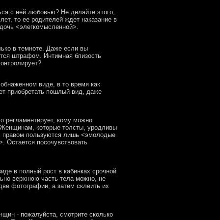
ься с ней любовью? Не делайте этого,
лет, то ее родителей ждет наказание в
ю дочь <элегкомысленной>.
ько в темноте. Даже если вы
ается штрафом. Интимная близость
контролирует?
бнаженном виде, в то время как
ет приобретать пошлый вид, даже
о регламентирует, кому можно
<эЖенщинам, которые толсты, уродливы
ым правом пользуются лишь <эмолодые
>. Остается посочувствовать
де в полный рост в кабинках срочной
ьно верхнюю часть тела можно, не
две фотографии, а затем склеить их
нщин - пожалуйста, смотрите сколько