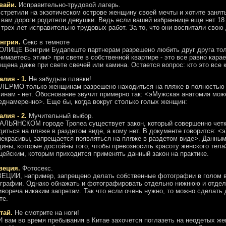
авайи.
Исправительно-трудовой лагерь.
стретили на экзотическом острове женщину своей мечты и хотите занят
 вам дороги родители девушки. Ведь если вашей избраннице еще нет 18 
 трех лет исправительно-трудовых работ. За то, что они воспитали сво
енгрия.
Секс в темноте
ОЛИЦЕ Венгрии Будапеште партнерам разрешено любить друг друга тол
нимаетесь этим> при свете в собственной квартире - это все равно кар
ещена даже при свете свечей или камина. Остается вопрос: кто это все 
алия - 1.
Не забудьте плавки!
ЛЕРМО только женщинам разрешено находиться на пляже в полностью о
инам - нет. Обоснование звучит примерно так: <эМужская анатомия мож
еднамеренно>. Еще бы, когда вокруг столько голых женщин:
алия - 2.
Мучительный выбор.
АЛЬЯНСКОМ городе Тропеа существует закон, который совершенно четк
диться на пляже в раздетом виде, а кому нет. В документе говорится: 
некрасивы, запрещается появляться на пляже в раздетом виде>. Данн
ины, которые достойны того, чтобы превозносить красоту женского тела
цейским, которым приходится применять данный закон на практике.
веция.
Фотосекс.
ЕЦИИ, например, запрещено делать собственные фотографии в голом ви
графии. Однако обнажать и фотографировать отдельно нижнюю и отдел
ивореча никаким запретам. Так что если очень нужно, то можно сделать 
те.
итай.
Не смотрите на ноги!
 вам во время пребывания в Китае захочется поглазеть на неодетых же