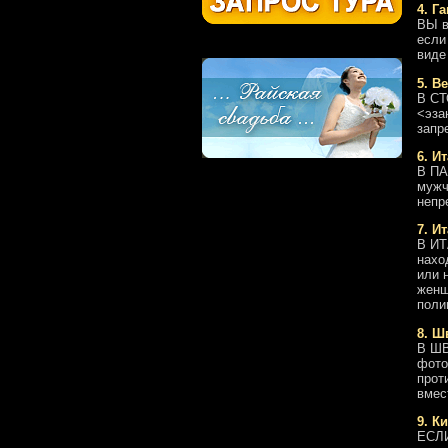
4. Г
ВЫ в
если
виде
5. В
В СТ
<эза
запр
6. Ит
В ПА
мужч
непр
7. Ит
В ИТ
нахо
или 
женщ
поли
8. Ш
В ШВ
фото
прот
вмес
9. К
ЕСЛИ