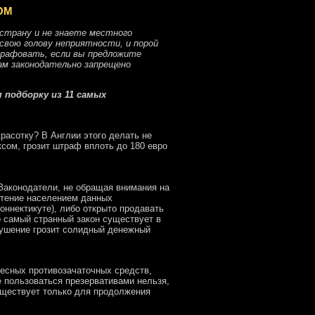
ТОМ
 страну и не знаете местного
свою голову неприятности, и порой
трафовать, если вы предложите
ам законодательно запрещено
 подборку из 11 самых
асотку? В Англии этого делать не
сом, грозит штраф вплоть до 180 евро
аконодатели, не обращая внимания на
етение населением данных
оннектикуте), либо открыто продавать
о самый странный закон существует в
рушение грозит солидный денежный
десных противозачаточных средств,
е пользоваться презервативами нельзя,
существует только для продолжения