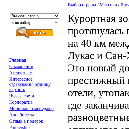
Выбор страны
/
Мексика
/
Лос
Курортная з
протянулась 
на 40 км меж
Лукас и Сан-
Главная
Это новый до
О компании
Агентствам
престижный 
Интересное
страхування будинку
отели, утопаю
вартість
Чудеса света
где заканчива
Корпоратив
Мобильный менеджер
разноцветные
Авиабилеты
Отдых в подарок
Partnership